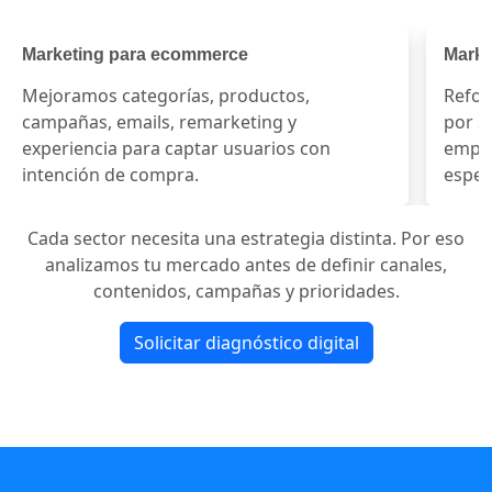
Marketing para negocios locales
Marketi
Reforzamos presencia local, mapas, páginas
Trabaja
por servicio, reseñas y campañas para
confian
empresas que atienden en zonas
contact
específicas.
pacient
Cada sector necesita una estrategia distinta. Por eso
analizamos tu mercado antes de definir canales,
contenidos, campañas y prioridades.
Solicitar diagnóstico digital