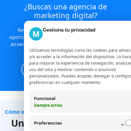
¿Buscas una agencia de
marketing digital?
Revisamos tu presencia online, detectamos
Gestiona tu privacidad
M
oportunidades y te mostramos una ruta clara para
atraer mejores clientes con estrategia, contenido,
Utilizamos tecnologías como las cookies para alma
pauta y medición.
y/o acceder a la información del dispositivo. Lo ha
para mejorar la experiencia de navegación, analizar
Solicita tu diagnóstico digital
uso del sitio y mostrar contenido o anuncios
personalizados. Puedes aceptar, denegar o configur
preferencias en cualquier momento.
Funcional
Siempre activo
Cómo empezamos a trabajar tu estrategia digital
Un proceso simple para
⌄
Preferencias