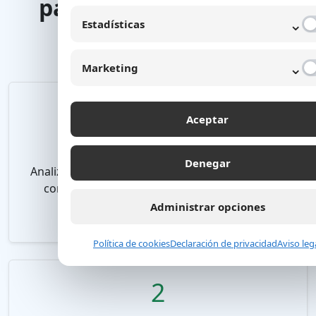
pasar del análisis a la
⌄
Estadísticas
acción
⌄
Marketing
1
Aceptar
Revisamos tu situación actual
Denegar
Analizamos tu sitio, tus canales, tus servicios, tu
competencia y las oportunidades donde tu
marca puede crecer mejor.
Administrar opciones
Política de cookies
Declaración de privacidad
Aviso leg
2