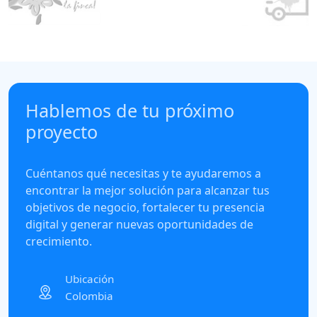
Hablemos de tu próximo
proyecto
Cuéntanos qué necesitas y te ayudaremos a
encontrar la mejor solución para alcanzar tus
objetivos de negocio, fortalecer tu presencia
digital y generar nuevas oportunidades de
crecimiento.
Ubicación
Colombia