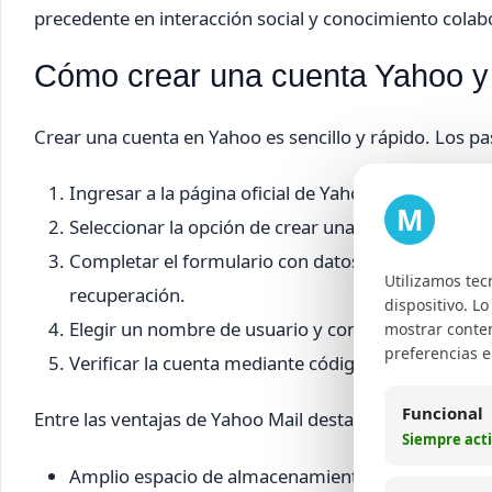
precedente en interacción social y conocimiento colab
Cómo crear una cuenta Yahoo y 
Crear una cuenta en Yahoo es sencillo y rápido. Los pa
Ingresar a la página oficial de Yahoo Mail.
M
Seleccionar la opción de crear una cuenta nueva.
Completar el formulario con datos personales co
Utilizamos tec
recuperación.
dispositivo. L
Elegir un nombre de usuario y contraseña seguros
mostrar conten
preferencias 
Verificar la cuenta mediante código enviado al corr
Funcional
Entre las ventajas de Yahoo Mail destacan:
Siempre act
Amplio espacio de almacenamiento gratuito.