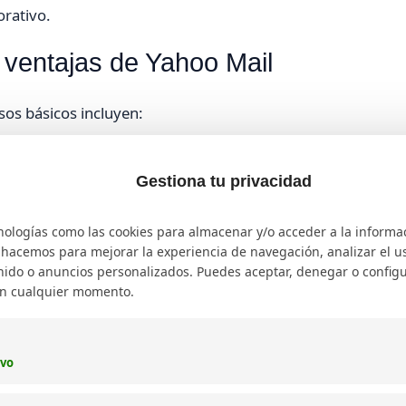
orativo.
ventajas de Yahoo Mail
sos básicos incluyen:
Gestiona tu privacidad
mo nombre, fecha de nacimiento y número telefónico para
nologías como las cookies para almacenar y/o acceder a la informa
o hacemos para mejorar la experiencia de navegación, analizar el uso
.
ido o anuncios personalizados. Puedes aceptar, denegar o configu
en cualquier momento.
eo alternativo o teléfono.
ivo