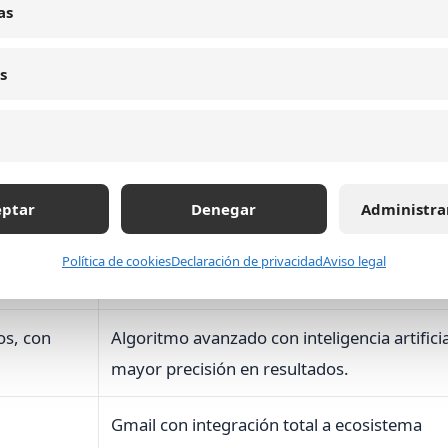
as
s.
xternas.
s
 experiencia de usuario.
gantes tecnológicos que ofrecen servicios similares, pero
eptar
Denegar
Administra
Política de cookies
Declaración de privacidad
Aviso legal
Google
os, con
Algoritmo avanzado con inteligencia artificia
mayor precisión en resultados.
Gmail con integración total a ecosistema