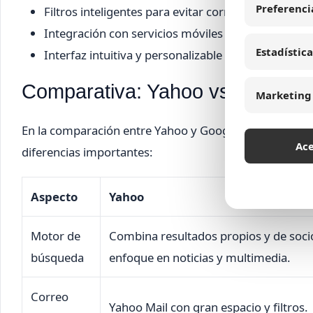
Preferenci
Filtros inteligentes para evitar correos no deseado
Integración con servicios móviles y aplicaciones e
Estadística
Interfaz intuitiva y personalizable para mejorar la
Comparativa: Yahoo vs Google
Marketing
En la comparación entre Yahoo y Google, ambos son gi
Ac
diferencias importantes:
Aspecto
Yahoo
Motor de
Combina resultados propios y de soci
búsqueda
enfoque en noticias y multimedia.
Correo
Yahoo Mail con gran espacio y filtros.