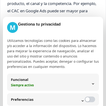
producto, el canal y la competencia. Por ejemplo,
el CAC en Google Ads puede ser mayor para
productos de alta competencia, mientras que
Gestiona tu privacidad
Facebook Ads puede ser más económico pero con
M
diferente calidad de leads.
Utilizamos tecnologías como las cookies para almacenar
En empresas SaaS, el CAC suele incluir costos de
y/o acceder a la información del dispositivo. Lo hacemos
para mejorar la experiencia de navegación, analizar el
demos, pruebas gratuitas y soporte, haciendo
uso del sitio y mostrar contenido o anuncios
que la optimización de este indicador sea crítica
personalizados. Puedes aceptar, denegar o configurar tus
para la escalabilidad.
preferencias en cualquier momento.
Cómo el diseño web impacta
Funcional
⌄
Siempre activo
en el CAC
⌄
Preferencias
Un diseño web efectivo reduce el CAC al facilitar la