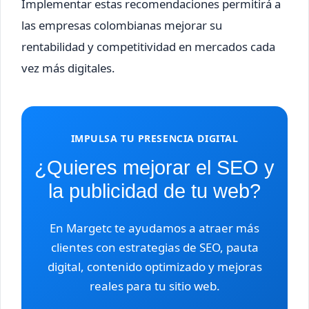
Implementar estas recomendaciones permitirá a
las empresas colombianas mejorar su
rentabilidad y competitividad en mercados cada
vez más digitales.
IMPULSA TU PRESENCIA DIGITAL
¿Quieres mejorar el SEO y
la publicidad de tu web?
En Margetc te ayudamos a atraer más
clientes con estrategias de SEO, pauta
digital, contenido optimizado y mejoras
reales para tu sitio web.