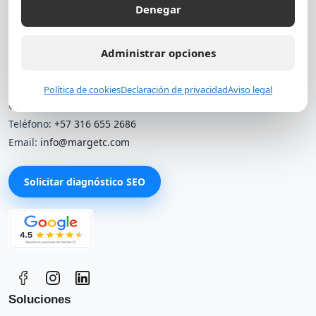
MARGETC
Denegar
Agencia de SEO y marketing digital en Colombia. Ayudamos a
empresas a ganar visibilidad orgánica, atraer clientes
Administrar opciones
calificados y escalar su presencia en Google con estrategias
medibles.
Política de cookies
Declaración de privacidad
Aviso legal
Ubicación:
Bogotá – Colombia
Teléfono:
+57 316 655 2686
Email:
info@margetc.com
Solicitar diagnóstico SEO
Soluciones