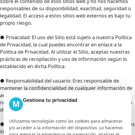
sobre el contenido de esos sitios web y no nos hacemos
responsables de su disponibilidad, exactitud, seguridad o
legalidad. El acceso a estos sitios web externos es bajo tu
propio riesgo.
● Privacidad: El uso del Sitio está sujeto a nuestra Política
de Privacidad, la cual puedes encontrar en enlace a la
Política de Privacidad. Al utilizar el Sitio, aceptas nuestras
prácticas de recopilación y uso de información según lo
establecido en dicha Política.
● Responsabilidad del usuario: Eres responsable de
mantener la confidencialidad de cualquier información de
acceso o cuenta que utilices para acceder al Sitio. Aceptas
Gestiona tu privacidad
M
notificarnos inmediatamente cualquier uso no autorizado
de tu información de acceso o cuenta.
Utilizamos tecnologías como las cookies para almacenar
● Ley aplicable y jurisdicción: Estos términos y condiciones
y/o acceder a la información del dispositivo. Lo hacemos
se regirán e interpretarán de acuerdo con las leyes de
para mejorar la experiencia de navegación, analizar el