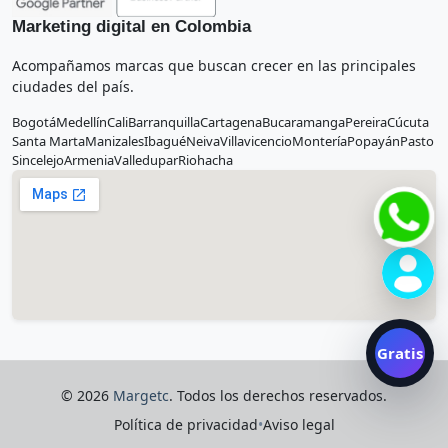
Marketing digital en Colombia
Acompañamos marcas que buscan crecer en las principales
ciudades del país.
Bogotá
Medellín
Cali
Barranquilla
Cartagena
Bucaramanga
Pereira
Cúcuta
Santa Marta
Manizales
Ibagué
Neiva
Villavicencio
Montería
Popayán
Pasto
Sincelejo
Armenia
Valledupar
Riohacha
Gratis
© 2026
Margetc
. Todos los derechos reservados.
Política de privacidad
•
Aviso legal