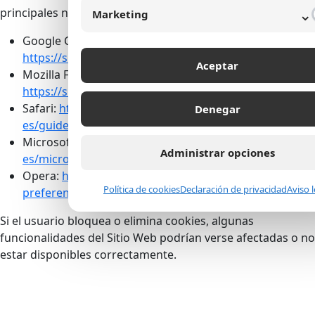
⌄
principales navegadores:
Marketing
Google Chrome:
https://support.google.com/chrome/answer/95647
Aceptar
Mozilla Firefox:
https://support.mozilla.org/es/kb/Borrar%20cookies
Safari:
https://support.apple.com/es-
Denegar
es/guide/safari/sfri11471/mac
Microsoft Edge:
https://support.microsoft.com/es-
Administrar opciones
es/microsoft-edge
Opera:
https://help.opera.com/es/latest/web-
Política de cookies
Declaración de privacidad
Aviso 
preferences/
Si el usuario bloquea o elimina cookies, algunas
funcionalidades del Sitio Web podrían verse afectadas o no
estar disponibles correctamente.