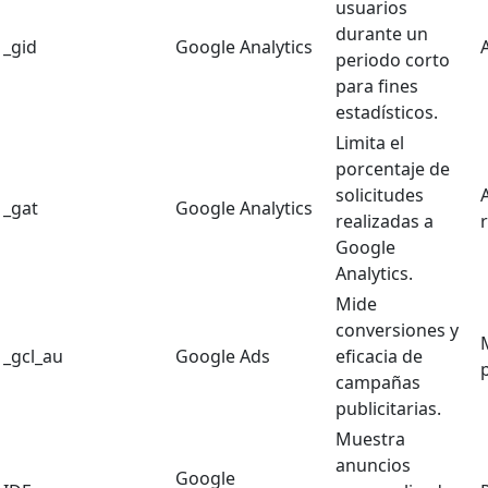
usuarios
durante un
_gid
Google Analytics
periodo corto
para fines
estadísticos.
Limita el
porcentaje de
solicitudes
A
_gat
Google Analytics
realizadas a
Google
Analytics.
Mide
conversiones y
_gcl_au
Google Ads
eficacia de
campañas
publicitarias.
Muestra
anuncios
Google