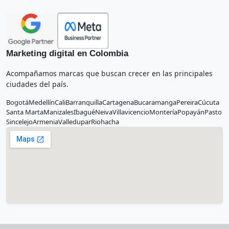
Marketing digital en Colombia
Acompañamos marcas que buscan crecer en las principales
ciudades del país.
Bogotá
Medellín
Cali
Barranquilla
Cartagena
Bucaramanga
Pereira
Cúcuta
Santa Marta
Manizales
Ibagué
Neiva
Villavicencio
Montería
Popayán
Pasto
Sincelejo
Armenia
Valledupar
Riohacha