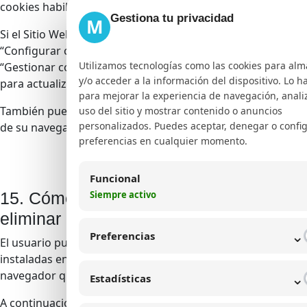
cookies habilitado en el Sitio Web.
Gestiona tu privacidad
M
Si el Sitio Web cuenta con un botón o enlace de
“Configurar cookies”, “Preferencias de privacidad” o
Utilizamos tecnologías como las cookies para al
“Gestionar consentimiento”, el usuario podrá acceder allí
y/o acceder a la información del dispositivo. Lo 
para actualizar sus preferencias.
para mejorar la experiencia de navegación, analiz
También puede eliminar las cookies desde la configuración
uso del sitio y mostrar contenido o anuncios
personalizados. Puedes aceptar, denegar o config
de su navegador.
preferencias en cualquier momento.
Funcional
Siempre activo
15. Cómo deshabilitar, bloquear o
eliminar cookies desde el navegador
⌄
Preferencias
El usuario puede permitir, bloquear o eliminar las cookies
instaladas en su dispositivo mediante la configuración del
⌄
navegador que utilice.
Estadísticas
A continuación, se indican enlaces de ayuda de los