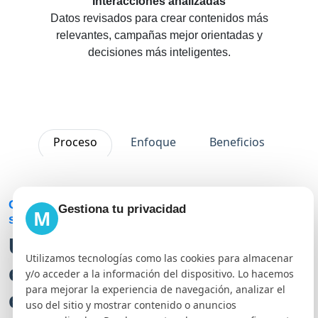
Interacciones analizadas
Datos revisados para crear contenidos más
relevantes, campañas mejor orientadas y
decisiones más inteligentes.
Proceso
Enfoque
Beneficios
Cómo desarrollamos una estrategia de redes
Gestiona tu privacidad
M
sociales
Un proceso claro para
Utilizamos tecnologías como las cookies para almacenar
convertir tus perfiles en
y/o acceder a la información del dispositivo. Lo hacemos
para mejorar la experiencia de navegación, analizar el
canales de comunicación y
uso del sitio y mostrar contenido o anuncios