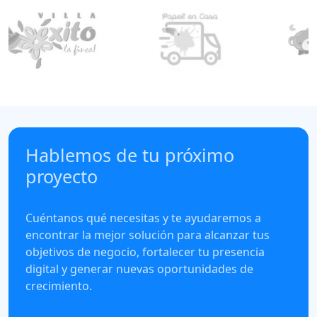
Hablemos de tu próximo
proyecto
Cuéntanos qué necesitas y te ayudaremos a
encontrar la mejor solución para alcanzar tus
objetivos de negocio, fortalecer tu presencia
digital y generar nuevas oportunidades de
crecimiento.