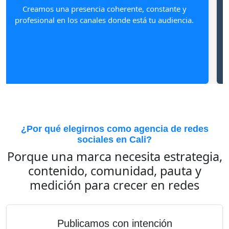
informar, inspirar, vender y fortalecer tu comunidad.
me
¿Por qué elegirnos como agencia de redes
sociales en Cali?
Porque una marca necesita estrategia,
contenido, comunidad, pauta y
medición para crecer en redes
Publicamos con intención