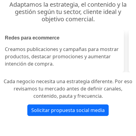
Adaptamos la estrategia, el contenido y la
gestión según tu sector, cliente ideal y
objetivo comercial.
Redes para negocios locales
Red
Fortalecemos cercanía, ubicación, servicios,
Dis
testimonios, WhatsApp y señales de confianza
esp
local.
con
Cada negocio necesita una estrategia diferente. Por eso
revisamos tu mercado antes de definir canales,
contenido, pauta y frecuencia.
Solicitar propuesta social media