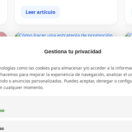
Leer artículo
03/07/2026
Gestiona tu privacidad
Cómo hacer una estrategia de
promoción efectiva
nologías como las cookies para almacenar y/o acceder a la informa
Aprende a diseñar una estrategia de
o hacemos para mejorar la experiencia de navegación, analizar el uso
promoción sólida para impulsar la
ido o anuncios personalizados. Puedes aceptar, denegar o configu
promoción de productos y servicios,
en cualquier momento.
mejorando tu posicionamiento y
fidelización.
ivo
as