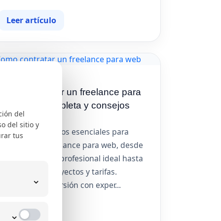
Leer artículo
03/07/2026
Cómo contratar un freelance para
web: guía completa y consejos
ción del
prácticos
 del sitio y
Descubre los pasos esenciales para
rar tus
contratar un freelance para web, desde
la búsqueda del profesional ideal hasta
la gestión de proyectos y tarifas.
⌄
Maximiza tu inversión con exper...
⌄