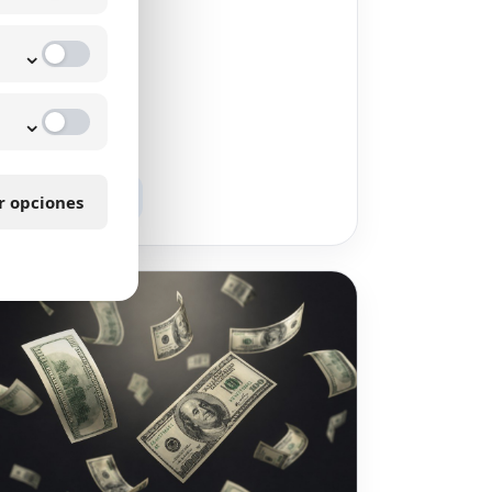
⌄
⌄
Leer artículo
r opciones