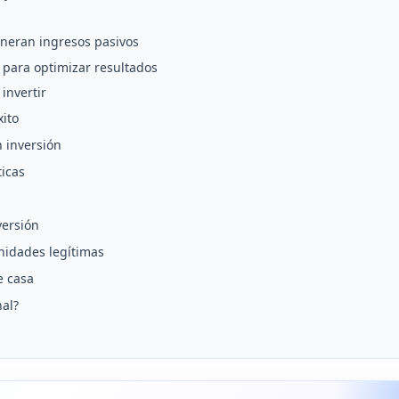
eneran ingresos pasivos
s para optimizar resultados
invertir
ito
n inversión
icas
versión
nidades legítimas
e casa
nal?