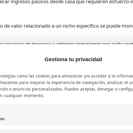
erar ingresos pasivos desde casa que requieren esfuerzo in
 de valor relacionado a un nicho específico se puede mon
 servicios de terceros y obtener comisiones por cada ven
Gestiona tu privacidad
mas gratuitas:
sitios como Unsplash o Canva ofrecen opci
ón.
nologías como las cookies para almacenar y/o acceder a la informa
ecializado y venderlo en plataformas como Amazon Kindle 
o hacemos para mejorar la experiencia de navegación, analizar el uso
ido o anuncios personalizados. Puedes aceptar, denegar o configu
en cualquier momento.
net sin invertir y consejos para
ivo
ine sin inversión, es fundamental adoptar algunas buenas