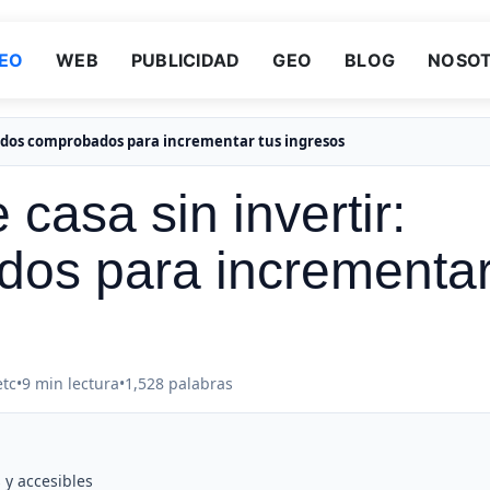
EO
WEB
PUBLICIDAD
GEO
BLOG
NOSO
todos comprobados para incrementar tus ingresos
casa sin invertir:
os para incrementa
etc
•
9 min lectura
•
1,528 palabras
 y accesibles