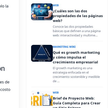
lo la
WEB
¿Cuáles son las dos
propiedades de las páginas
web?
Conoce las dos propiedades
básicas que definen a una página
web: interactividad y multime…
MARKETING WIKI
Qué es growth marketing
y cómo impulsa el
crecimiento empresarial
ón
El growth marketing es una
estrategia enfocada en el
crecimiento sostenible y medible
de …
es de
 costo
WEB
Brief de Proyecto Web:
Guía Completa para Crear
un Sitio Exitoso