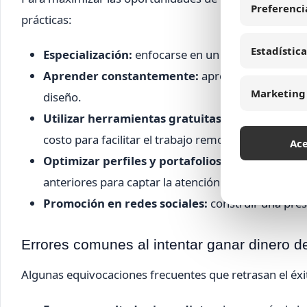
Preferenci
prácticas:
Estadística
Especialización:
enfocarse en un área específica h
Aprender constantemente:
aprovechar recursos 
Marketing
diseño.
Utilizar herramientas gratuitas:
desde editores 
costo para facilitar el trabajo remoto.
Ac
Optimizar perfiles y portafolios:
en plataformas 
anteriores para captar la atención de los contratan
Promoción en redes sociales:
construir una pres
Errores comunes al intentar ganar dinero de
Algunas equivocaciones frecuentes que retrasan el éxi