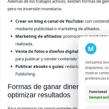
Además de los trabajos activos, existen formas de gen
pero no inversión monetaria:
Crear un blog o canal de YouTube:
con contenido
mediante publicidad o marketing de afiliados.
Marketing de afiliados:
promocionar productos o
realizada.
M
Venta de fotos o diseños digitales en platafor
para publicar y vender contenido visual sin inversi
Utilizamos tec
Publicar ebooks o guías:
redactar contenido esp
dispositivo. L
mostrar conten
Publishing.
preferencias 
Formas de ganar dinero por inter
Funcional
optimizar resultados
Siempre act
Para maximizar las oportunidades de ganar dinero onl