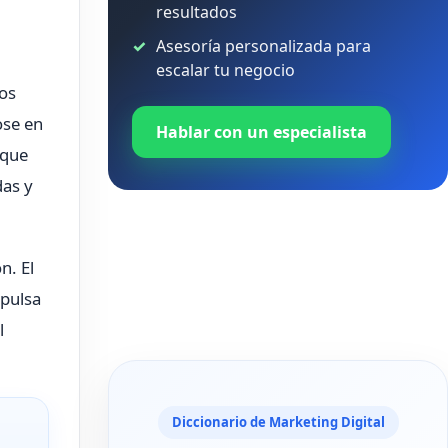
resultados
Asesoría personalizada para
escalar tu negocio
os
ose en
Hablar con un especialista
 que
das y
n. El
mpulsa
l
Diccionario de Marketing Digital