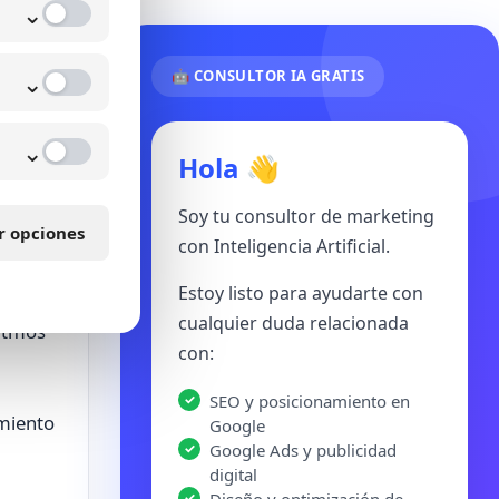
⌄
idad
⌄
🤖 CONSULTOR IA GRATIS
o la
⌄
Hola 👋
Soy tu consultor de marketing
r opciones
con Inteligencia Artificial.
Estoy listo para ayudarte con
a
cualquier duda relacionada
ritmos
con:
SEO y posicionamiento en
amiento
Google
Google Ads y publicidad
digital