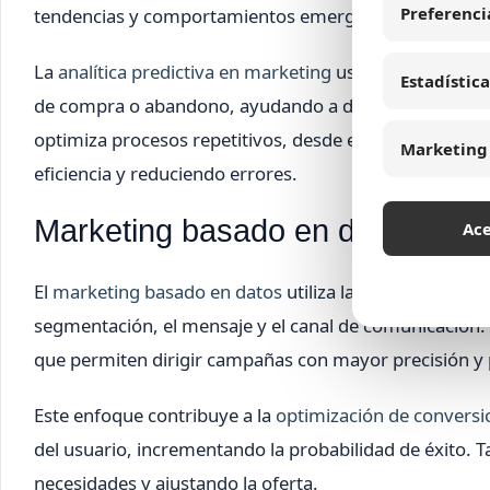
Preferenci
tendencias y comportamientos emergentes.
La
analítica predictiva en marketing
usa modelos estadí
Estadística
de compra o abandono, ayudando a diseñar estrategia
optimiza procesos repetitivos, desde el envío de email
Marketing
eficiencia y reduciendo errores.
Marketing basado en datos y aud
Ac
El
marketing basado en datos
utiliza la información r
segmentación, el mensaje y el canal de comunicación.
que permiten dirigir campañas con mayor precisión y 
Este enfoque contribuye a la
optimización de conversi
del usuario, incrementando la probabilidad de éxito. 
necesidades y ajustando la oferta.