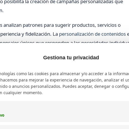
o posibilita la creación de campañas personalizadas que
n.
 analizan patrones para sugerir productos, servicios o
eriencia y fidelización. La
personalización de contenidos
e
mensajes únicos que responden a las necesidades individua
Gestiona tu privacidad
nologías como las cookies para almacenar y/o acceder a la informa
o hacemos para mejorar la experiencia de navegación, analizar el uso
ido o anuncios personalizados. Puedes aceptar, denegar o configu
en cualquier momento.
teligencia artificial y analítica predictiva en
evolucionado la forma en que se interpretan y aprovechan
ivo
os algoritmos aprendan y mejoren con el tiempo, identifi