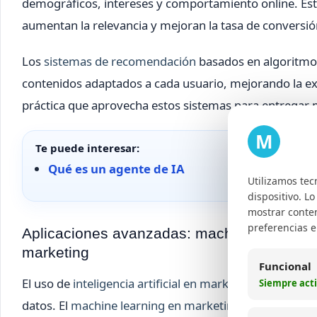
demográficos, intereses y comportamiento online. Est
aumentan la relevancia y mejoran la tasa de conversió
Los
sistemas de recomendación
basados en algoritmos
contenidos adaptados a cada usuario, mejorando la exp
práctica que aprovecha estos sistemas para entregar 
M
Te puede interesar:
Qué es un agente de IA
Utilizamos tec
dispositivo. L
mostrar conten
preferencias 
Aplicaciones avanzadas: machine learning, in
marketing
Funcional
El uso de
inteligencia artificial en marketing digital
ha r
Siempre act
datos. El
machine learning en marketing
permite que l