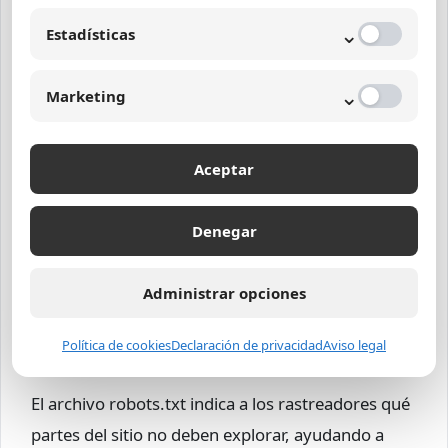
rastreo sea ineficiente.
⌄
Estadísticas
¿Qué herramientas ayudan a realizar
⌄
Marketing
una auditoría de rastreo?
Herramientas como Google Search Console,
Aceptar
Screaming Frog y análisis de logs del servidor
permiten detectar errores de rastreo, páginas
Denegar
huérfanas y problemas de profundidad que
afectan el crawling.
Administrar opciones
¿Por qué es importante el robots.txt
Política de cookies
Declaración de privacidad
Aviso legal
para el crawling?
El archivo robots.txt indica a los rastreadores qué
partes del sitio no deben explorar, ayudando a