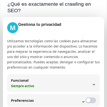
¿Qué es exactamente el crawling en
SEO?
El crawling es el proceso mediante el cual los
Gestiona tu privacidad
M
motores de búsqueda envían bots para explorar y
analizar las páginas web, permitiendo su
Utilizamos tecnologías como las cookies para almacenar
indexación y aparición en los resultados de
y/o acceder a la información del dispositivo. Lo hacemos
búsqueda.
para mejorar la experiencia de navegación, analizar el
uso del sitio y mostrar contenido o anuncios
personalizados. Puedes aceptar, denegar o configurar tus
¿Cómo afecta el presupuesto de rastreo
preferencias en cualquier momento.
al posicionamiento?
Funcional
El presupuesto de rastreo determina cuántas
⌄
Siempre activo
páginas y con qué frecuencia Googlebot visita un
sitio. Un presupuesto mal gestionado puede hacer
⌄
Preferencias
que páginas importantes no se indexen o que el