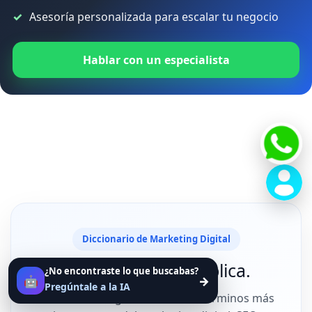
Asesoría personalizada para escalar tu negocio
Hablar con un especialista
Diccionario de Marketing Digital
Busca. Aprende. Aplica.
¿No encontraste lo que buscabas?
🤖
→
Pregúntale a la IA
Encuentra el significado de los términos más