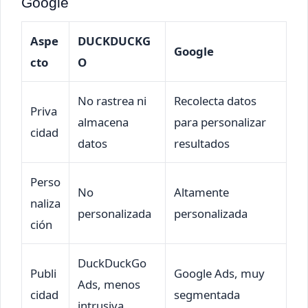
Google
Aspe
DUCKDUCKG
Google
cto
O
No rastrea ni
Recolecta datos
Priva
almacena
para personalizar
cidad
datos
resultados
Perso
No
Altamente
naliza
personalizada
personalizada
ción
DuckDuckGo
Publi
Google Ads, muy
Ads, menos
cidad
segmentada
intrusiva