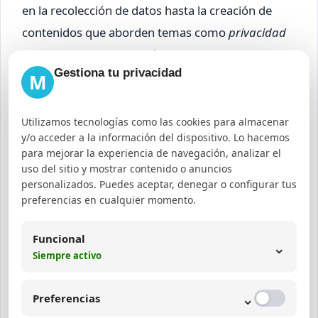
en la recolección de datos hasta la creación de
contenidos que aborden temas como
privacidad
en marketing digital
y
búsquedas privadas en
Gestiona tu privacidad
internet
.
M
Cómo aprovechar el tráfico
Utilizamos tecnologías como las cookies para almacenar
orgánico desde
y/o acceder a la información del dispositivo. Lo hacemos
para mejorar la experiencia de navegación, analizar el
DUCKDUCKGO
uso del sitio y mostrar contenido o anuncios
personalizados. Puedes aceptar, denegar o configurar tus
preferencias en cualquier momento.
El crecimiento de la audiencia de DUCKDUCKGO
representa una oportunidad real para captar
Funcional
⌄
tráfico orgánico de calidad. Este tráfico suele estar
Siempre activo
compuesto por usuarios con alta intención de
privacidad y menor tolerancia a publicidad
⌄
Preferencias
intrusiva.