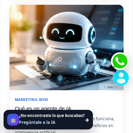
MARKETING WIKI
Qué es un agente de IA
¿No encontraste lo que buscabas?
Descubre qué es un agente de IA, cómo funciona,
🤖
→
Pregúntale a la IA
sus tipos, componentes, ejemplos y beneficios en
inteligencia artificial.