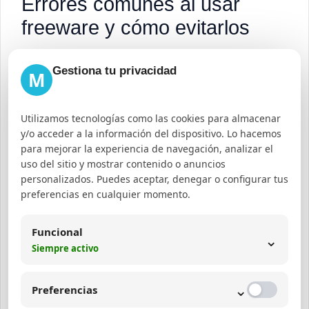
Errores comunes al usar
freeware y cómo evitarlos
El uso de freeware puede presentar ciertos
Gestiona tu privacidad
M
desafíos si no se toman precauciones adecuadas.
Entre los errores más frecuentes se encuentran:
Utilizamos tecnologías como las cookies para almacenar
y/o acceder a la información del dispositivo. Lo hacemos
Descargar desde sitios no oficiales:
para mejorar la experiencia de navegación, analizar el
uso del sitio y mostrar contenido o anuncios
aumenta el riesgo de malware o versiones
personalizados. Puedes aceptar, denegar o configurar tus
modificadas.
preferencias en cualquier momento.
No verificar compatibilidad:
algunos
programas pueden no funcionar
Funcional
⌄
Siempre activo
correctamente en ciertas versiones de
Windows o hardware.
⌄
Preferencias
Ignorar actualizaciones:
puede exponer el