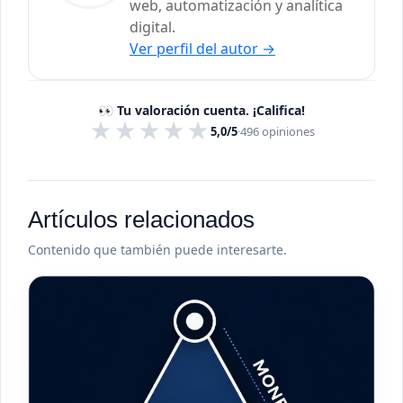
web, automatización y analítica
digital.
Ver perfil del autor
→
👀 Tu valoración cuenta. ¡Califica!
★
★
★
★
★
5,0/5
·
496
opiniones
Artículos relacionados
Contenido que también puede interesarte.