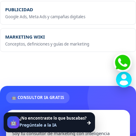
PUBLICIDAD
Google Ads, Meta Ads y campañas digitales
MARKETING WIKI
Conceptos, definiciones y guías de marketing
🤖 CONSULTOR IA GRATIS
¿No encontraste lo que buscabas?
Hola 👋
🤖
→
Pregúntale a la IA
Soy tu consultor de marketing con Inteligencia