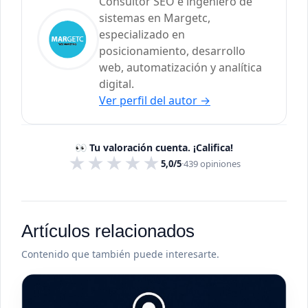
Consultor SEO e ingeniero de
sistemas en Margetc,
especializado en
posicionamiento, desarrollo
web, automatización y analítica
digital.
Ver perfil del autor
→
👀 Tu valoración cuenta. ¡Califica!
★
★
★
★
★
5,0/5
·
439
opiniones
Artículos relacionados
Contenido que también puede interesarte.