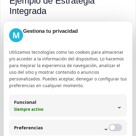
Ejemplo de Estrategia
Integrada
Gestiona tu privacidad
Objetiv
Mét
M
Acción
Canal
o
rica
Utilizamos tecnologías como las cookies para almacenar
Visit
y/o acceder a la información del dispositivo. Lo hacemos
Aument
para mejorar la experiencia de navegación, analizar el
Optimización
SEO,
as
ar
uso del sitio y mostrar contenido o anuncios
SEO y creación
Conte
orgá
personalizados. Puedes aceptar, denegar o configurar tus
tráfico
preferencias en cualquier momento.
de blog
nidos
nica
web
s
Funcional
⌄
Siempre activo
Generar
Email
Con
Campañas de
leads
Marke
vers
⌄
email marketing
Preferencias
calificad
ting,
ione