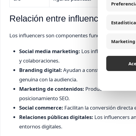
Preferenci
Relación entre influencers y estr
Estadística
Los influencers son componentes fundamentales en dive
Marketing
Social media marketing:
Los influencers potencia
y colaboraciones.
Ac
Branding digital:
Ayudan a construir y fortalece
genuina con la audiencia.
Marketing de contenidos:
Producen material val
posicionamiento SEO.
Social commerce:
Facilitan la conversión directa
Relaciones públicas digitales:
Los influencers am
entornos digitales.