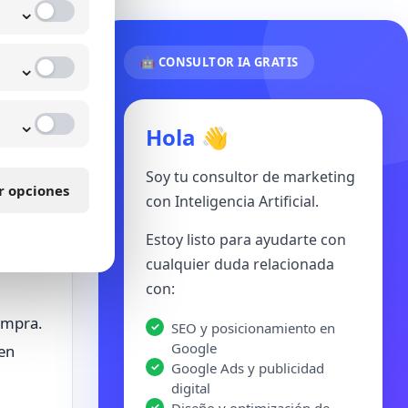
⌄
⌄
🤖 CONSULTOR IA GRATIS
⌄
Hola 👋
evante
Soy tu consultor de marketing
r opciones
con Inteligencia Artificial.
exión
Estoy listo para ayudarte con
cualquier duda relacionada
con:
compra.
SEO y posicionamiento en
Google
 en
Google Ads y publicidad
digital