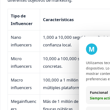
diferentes objetivos de marketing:
Tipo de
Características
Influencer
Nano
1,000 a 10,000 seguidores; alta int
influencers
confianza local.
M
Micro
10,000 a 100,000 seguidores; expe
Utilizamos tec
influencers
concretas.
dispositivo. L
mostrar conten
preferencias 
Macro
100,000 a 1 millón de seguidores; 
influencers
múltiples plataformas.
Funcional
Siempre act
Megainfluenc
Más de 1 millón de seguidores; cel
ers
figuras públicas.