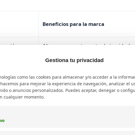
Beneficios para la marca
eracción y
Alto engagement y costos bajos; ideal p
nichos específicos.
Gestiona tu privacidad
rtos en áreas
Credibilidad sectorial y buen alcance
nologías como las cookies para almacenar y/o acceder a la informa
segmentado.
o hacemos para mejorar la experiencia de navegación, analizar el uso
ido o anuncios personalizados. Puedes aceptar, denegar o configu
en cualquier momento.
presencia en
Gran visibilidad y potencial para campa
masivas.
ivo
ebridades o
Alto impacto y reconocimiento global, 
costos elevados.