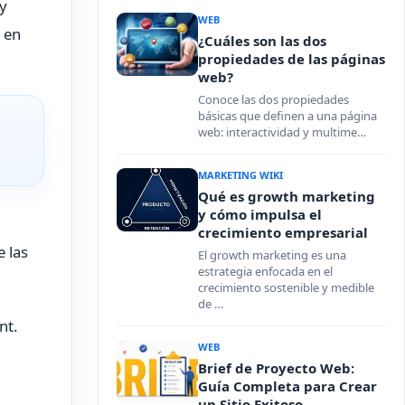
 y
WEB
 en
¿Cuáles son las dos
propiedades de las páginas
web?
Conoce las dos propiedades
básicas que definen a una página
web: interactividad y multime…
MARKETING WIKI
Qué es growth marketing
y cómo impulsa el
crecimiento empresarial
e las
El growth marketing es una
estrategia enfocada en el
crecimiento sostenible y medible
de …
nt.
WEB
Brief de Proyecto Web:
Guía Completa para Crear
un Sitio Exitoso