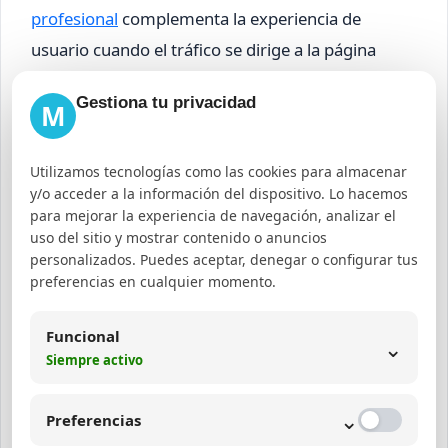
profesional
complementa la experiencia de
usuario cuando el tráfico se dirige a la página
externa. Finalmente, las campañas con una
Gestiona tu privacidad
M
agencia de redes sociales
potencian la distribución
y el engagement en Facebook y otras
Utilizamos tecnologías como las cookies para almacenar
plataformas.
y/o acceder a la información del dispositivo. Lo hacemos
para mejorar la experiencia de navegación, analizar el
Te puede interesar:
uso del sitio y mostrar contenido o anuncios
personalizados. Puedes aceptar, denegar o configurar tus
Qué es un agente de IA
preferencias en cualquier momento.
Aspectos técnicos para
Funcional
⌄
configurar Instant Articles
Siempre activo
⌄
La configuración inicial requiere algunos pasos
Preferencias
clave: