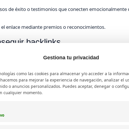
asos de éxito o testimonios que conecten emocionalmente 
 y el enlace mediante premios o reconocimientos.
nseguir backlinks
Gestiona tu privacidad
 adapta al perfil de la audiencia y al sector en el que se co
nologías como las cookies para almacenar y/o acceder a la informa
o hacemos para mejorar la experiencia de navegación, analizar el uso
 permanece relevante en el tiempo, atrayendo enlaces de
ido o anuncios personalizados. Puedes aceptar, denegar o configu
en cualquier momento.
tos únicos que otros sitios quieran citar.
encers o expertos para que compartan y enlacen el conteni
ivo
r información útil y bien organizada para facilitar su consu
, tests o mapas que generan valor añadido y enlaces.