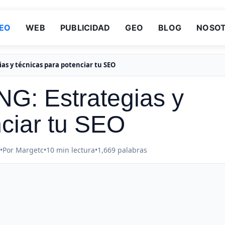
EO
WEB
PUBLICIDAD
GEO
BLOG
NOSO
as y técnicas para potenciar tu SEO
G: Estrategias y
nciar tu SEO
•
Por Margetc
•
10 min lectura
•
1,669 palabras