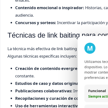
enlaces.
Contenido emocional o inspirador:
Historias, c
audiencia.
Concursos y sorteos:
Incentivar la participación
Técnicas de link baiting para co
M
La técnica más efectiva de link baiting es aquella que se
Algunas técnicas específicas incluyen:
Utilizamos tec
dispositivo. L
Creación de contenido evergreen:
Material que
mostrar conten
constante.
preferencias 
Estudios de caso y datos originales:
Presentar da
Publicaciones colaborativas:
Involucrar a influ
Funcional
Siempre act
Recopilaciones y curación de contenido:
Agrupa
Uso de herramientas interactivas:
Calculadoras