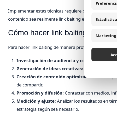
Preferenci
Implementar estas técnicas requiere planificación y 
contenido sea realmente link baiting efectivo.
Estadística
Cómo hacer link baiting: pasos 
Marketing
Para hacer link baiting de manera profesional, es imp
Ac
Investigación de audiencia y competencia:
Ide
Generación de ideas creativas:
Brainstorming pa
Creación de contenido optimizado:
Redactar y d
de compartir.
Promoción y difusión:
Contactar con medios, inf
Medición y ajuste:
Analizar los resultados en tér
estrategia según sea necesario.