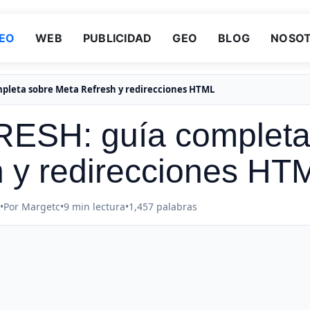
EO
WEB
PUBLICIDAD
GEO
BLOG
NOSO
pleta sobre Meta Refresh y redirecciones HTML
ESH: guía complet
h y redirecciones HT
•
Por Margetc
•
9 min lectura
•
1,457 palabras