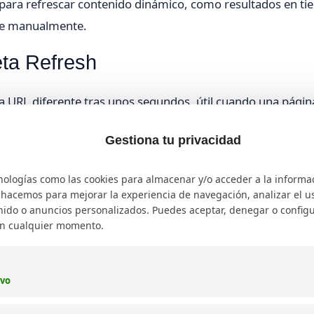
para refrescar contenido dinámico, como resultados en t
lice manualmente.
ta Refresh
a URL diferente tras unos segundos, útil cuando una págin
Gestiona tu privacidad
n intervalos regulares, como en portales de noticias o resu
nologías como las cookies para almacenar y/o acceder a la informa
a redirigir a la página de login tras inactividad.
o hacemos para mejorar la experiencia de navegación, analizar el uso
ido o anuncios personalizados. Puedes aceptar, denegar o configu
en cualquier momento.
efresh
 0 para redirección inmediata o un valor mayor para retar
ivo