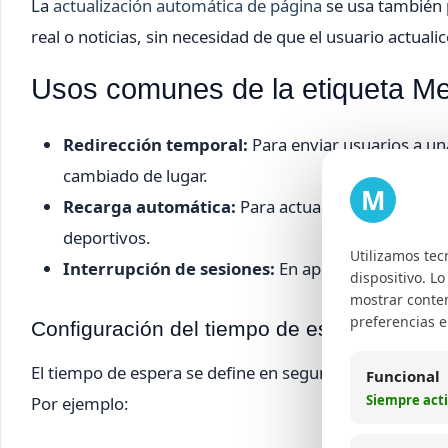
La
actualización automática de página
se usa también 
real o noticias, sin necesidad de que el usuario actua
Usos comunes de la etiqueta Me
Redirección temporal:
Para enviar usuarios a un
cambiado de lugar.
M
Recarga automática:
Para actualizar contenido e
deportivos.
Utilizamos tec
Interrupción de sesiones:
En aplicaciones web par
dispositivo. L
mostrar conten
preferencias 
Configuración del tiempo de espera Meta R
El tiempo de espera se define en segundos y puede ser
Funcional
Siempre act
Por ejemplo: