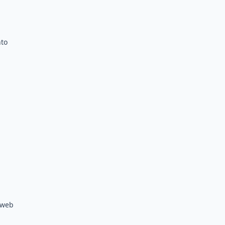
nto
 web