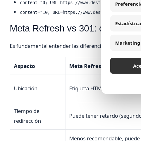
: redire
content="0; URL=https://www.destino.com"
Preferenci
: redir
content="10; URL=https://www.destino.com"
Estadística
Meta Refresh vs 301: diferencia
Marketing
Es fundamental entender las diferencias entre
Meta Re
Aspecto
Meta Refresh
Ac
Ubicación
Etiqueta HTML en la página
Tiempo de
Puede tener retardo (segundo
redirección
Menos recomendable, puede 