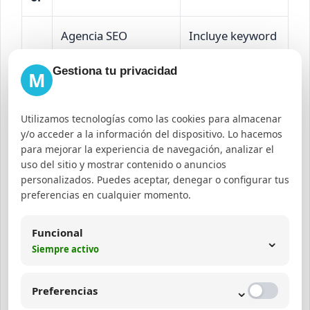
Agencia SEO
Incluye keyword
SE
Colombia -
principal,
Gestiona tu privacidad
M
O
Posicionamiento
beneficio y
Web Garantizado
ubicación.
Utilizamos tecnologías como las cookies para almacenar
y/o acceder a la información del dispositivo. Lo hacemos
Di
Describe el
para mejorar la experiencia de navegación, analizar el
se
Diseño Web en
uso del sitio y mostrar contenido o anuncios
servicio y
personalizados. Puedes aceptar, denegar o configurar tus
ñ
Barranquilla - Sitios
destaca
preferencias en cualquier momento.
o
Responsivos y
características
W
Modernos
Funcional
clave.
⌄
eb
Siempre activo
P
⌄
Preferencias
Combina
u