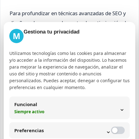
Para profundizar en técnicas avanzadas de SEO y
diseño web que complementan la optimización de
Gestiona tu privacidad
metadatos, puedes visitar nuestros servicios de
M
agencia SEO en Colombia
y
diseño web en
Barranquilla
.
Utilizamos tecnologías como las cookies para almacenar
y/o acceder a la información del dispositivo. Lo hacemos
Errores comunes en la
para mejorar la experiencia de navegación, analizar el
uso del sitio y mostrar contenido o anuncios
gestión de metadatos
personalizados. Puedes aceptar, denegar o configurar tus
preferencias en cualquier momento.
No utilizar meta descriptions o dejarlas
Funcional
vacías, perdiendo oportunidad de atraer clics.
⌄
Siempre activo
Duplicar meta titles en varias páginas, lo que
confunde a los motores de búsqueda.
⌄
Preferencias
Ignorar la optimización de metadatos para