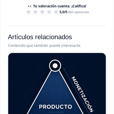
👀 Tu valoración cuenta. ¡Califica!
★
★
★
★
★
5,0/5
·
465
opiniones
Artículos relacionados
Contenido que también puede interesarte.