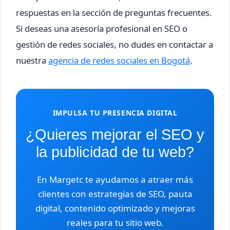
respuestas en la sección de preguntas frecuentes.
Si deseas una asesoría profesional en SEO o
gestión de redes sociales, no dudes en contactar a
nuestra
agencia de redes sociales en Bogotá
.
IMPULSA TU PRESENCIA DIGITAL
¿Quieres mejorar el SEO y
la publicidad de tu web?
En Margetc te ayudamos a atraer más
clientes con estrategias de SEO, pauta
digital, contenido optimizado y mejoras
reales para tu sitio web.