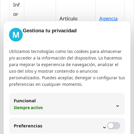
Inf
or
Artículo
Agencia
m
Qué es
explicativo y
SEO en
Gestiona tu privacidad
aci
una query
M
educativo
Bogotá
on
al
Utilizamos tecnologías como las cookies para almacenar
y/o acceder a la información del dispositivo. Lo hacemos
para mejorar la experiencia de navegación, analizar el
Na
uso del sitio y mostrar contenido o anuncios
ve
Margetc
Página
personalizados. Puedes aceptar, denegar o configurar tus
Margetc
preferencias en cualquier momento.
ga
agencia
principal o
Home
cio
SEO
landing page
Funcional
⌄
nal
Siempre activo
Tra
Comprar
⌄
Preferencias
Página de
Diseño
ns
diseño