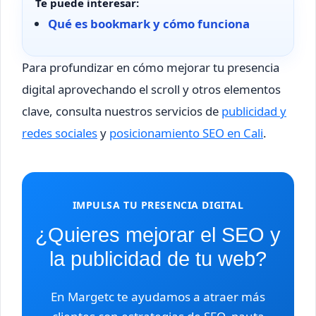
Te puede interesar:
Qué es bookmark y cómo funciona
Para profundizar en cómo mejorar tu presencia
digital aprovechando el scroll y otros elementos
clave, consulta nuestros servicios de
publicidad y
redes sociales
y
posicionamiento SEO en Cali
.
IMPULSA TU PRESENCIA DIGITAL
¿Quieres mejorar el SEO y
la publicidad de tu web?
En Margetc te ayudamos a atraer más