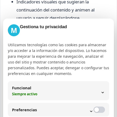
Indicadores visuales que sugieran la
continuación del contenido y animen al
usuario a seguir desplazándose.
Gestiona tu privacidad
M
Interacción del usuario con
scroll y conversión basada en
Utilizamos tecnologías como las cookies para almacenar
scroll
y/o acceder a la información del dispositivo. Lo hacemos
para mejorar la experiencia de navegación, analizar el
uso del sitio y mostrar contenido o anuncios
Entender la interacción del usuario con el scroll
personalizados. Puedes aceptar, denegar o configurar tus
permite diseñar estrategias que impacten
preferencias en cualquier momento.
directamente en la conversión. Por ejemplo, si un
Funcional
segmento importante abandona la página antes
⌄
Siempre activo
de llegar al formulario, se pueden implementar
ajustes tales como reducir la longitud o mejorar la
⌄
Preferencias
relevancia del contenido previo.