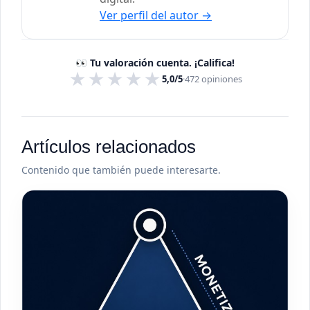
Ver perfil del autor
→
👀 Tu valoración cuenta. ¡Califica!
★
★
★
★
★
5,0/5
·
472
opiniones
Artículos relacionados
Contenido que también puede interesarte.