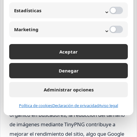
SEO
⌄
Estadísticas
Una estrategia integral de optimización web
⌄
Marketing
involucra la combinación de compresión eficiente
de imágenes con buenas prácticas de SEO y
diseño. En este sentido, TinyPNG juega un papel
Aceptar
fundamental, pues las imágenes optimizadas no
solo mejoran la velocidad sino también la
Denegar
experiencia visual, aspectos clave en el diseño
web profesional.
Administrar opciones
Para proyectos que buscan posicionamiento
Política de cookies
Declaración de privacidad
Aviso legal
orgánico en buscadores, la reducción del tamaño
de imágenes mediante TinyPNG contribuye a
mejorar el rendimiento del sitio, algo que Google