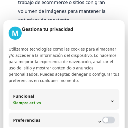
trabajo de ecommerce o sitios con gran
volumen de imágenes para mantener la
optimización constante.
Aprovecha la conversión a WebP para
Gestiona tu privacidad
M
maximizar la reducción de tamaño sin perder
calidad.
Utilizamos tecnologías como las cookies para almacenar
Complementa la compresión con otras
y/o acceder a la información del dispositivo. Lo hacemos
para mejorar la experiencia de navegación, analizar el
técnicas de optimización web, como el uso de
uso del sitio y mostrar contenido o anuncios
CDN, lazy loading y cache.
personalizados. Puedes aceptar, denegar o configurar tus
preferencias en cualquier momento.
Evalúa periódicamente tu rendimiento web
con herramientas como Google PageSpeed
Funcional
⌄
Insights para identificar áreas de mejora.
Siempre activo
Integración de TinyPNG en
⌄
Preferencias
proyectos de diseño web y