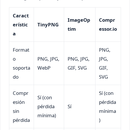
Caract
ImageOp
Compr
erístic
TinyPNG
tim
essor.io
a
Format
PNG,
o
PNG, JPG,
PNG, JPG,
JPG,
soporta
WebP
GIF, SVG
GIF,
do
SVG
Compr
Sí (con
Sí (con
esión
pérdida
pérdida
Sí
sin
mínima
mínima)
pérdida
)