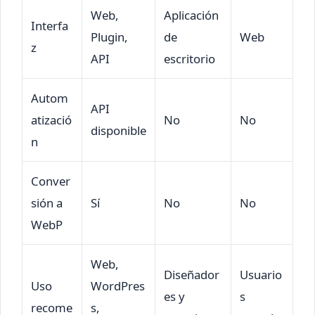
Web,
Aplicación
Interfa
Plugin,
de
Web
z
API
escritorio
Autom
API
atizació
No
No
disponible
n
Conver
sión a
Sí
No
No
WebP
Web,
Diseñador
Usuario
Uso
WordPres
es y
s
recome
s,