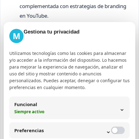
complementada con estrategias de branding
en YouTube.
Empresa B:
Reducjo el costo por adquisición
Gestiona tu privacidad
M
en un 30% mediante campañas de
performance marketing en video, apoyadas
Utilizamos tecnologías como las cookies para almacenar
en la segmentación avanzada de Google
y/o acceder a la información del dispositivo. Lo hacemos
Video Ads y optimización continua.
para mejorar la experiencia de navegación, analizar el
Empresa C:
Mejoró su tasa de conversión en
uso del sitio y mostrar contenido o anuncios
personalizados. Puedes aceptar, denegar o configurar tus
ecommerce con video ads para empresas,
preferencias en cualquier momento.
combinando TrueView video discovery con
estrategias de SEM para YouTube.
Funcional
⌄
Siempre activo
Estos ejemplos demuestran la versatilidad y
potencia de TrueView Marketing para distintos
⌄
Preferencias
sectores y objetivos de negocio.