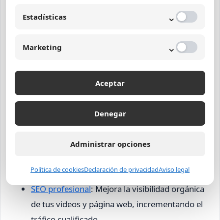
⌄
Estadísticas
Te puede interesar:
Qué es un agente de IA
⌄
Marketing
Integración de TrueView
Aceptar
Marketing con servicios
complementarios de Margetc
Denegar
Para maximizar el impacto de tus campañas
Administrar opciones
TrueView, es fundamental integrarlas con otros
servicios especializados:
Política de cookies
Declaración de privacidad
Aviso legal
SEO profesional
: Mejora la visibilidad orgánica
de tus videos y página web, incrementando el
tráfico cualificado.