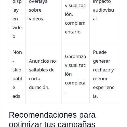
disp
overlays
impacto
visualizac
lay
sobre
audiovisu
ión,
en
videos.
al.
complem
vide
entario.
o
Non
Puede
Garantiza
-
Anuncios no
generar
visualizac
skip
saltables de
rechazo y
ión
pabl
corta
menor
completa
e
duración.
experienc
.
ads
ia.
Recomendaciones para
optimizar tus campañas