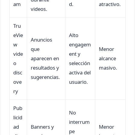
am
d.
atractivo.
videos.
Tru
eVie
Alto
Anuncios
w
engagem
que
Menor
vide
ent y
aparecen en
alcance
o
selección
resultados y
masivo.
disc
activa del
sugerencias.
ove
usuario.
ry
Pub
No
licid
interrum
ad
Banners y
Menor
pe