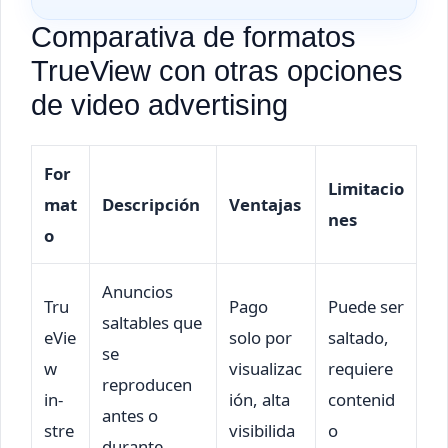
Comparativa de formatos
TrueView con otras opciones
de video advertising
For
Limitacio
mat
Descripción
Ventajas
nes
o
Anuncios
Tru
Pago
Puede ser
saltables que
eVie
solo por
saltado,
se
w
visualizac
requiere
reproducen
in-
ión, alta
contenid
antes o
stre
visibilida
o
durante