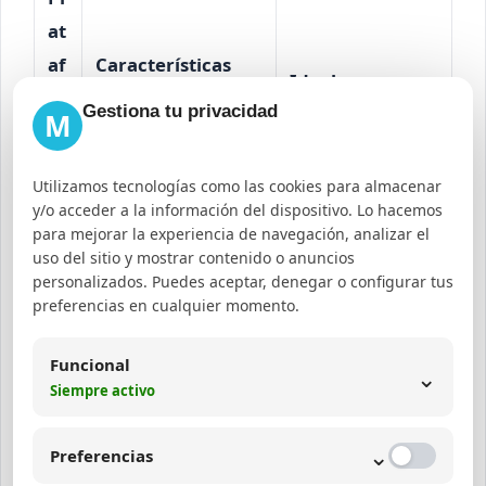
at
af
Características
Ideal para
or
principales
Gestiona tu privacidad
M
m
a
Utilizamos tecnologías como las cookies para almacenar
y/o acceder a la información del dispositivo. Lo hacemos
Alta capacidad de
para mejorar la experiencia de navegación, analizar el
uso del sitio y mostrar contenido o anuncios
Z
asistentes,
Webinars
personalizados. Puedes aceptar, denegar o configurar tus
o
funciones de
preferencias en cualquier momento.
educativos y
o
interacción,
corporativos
m
grabación
Funcional
⌄
Siempre activo
automática
⌄
Seguridad
Empresas con
Preferencias