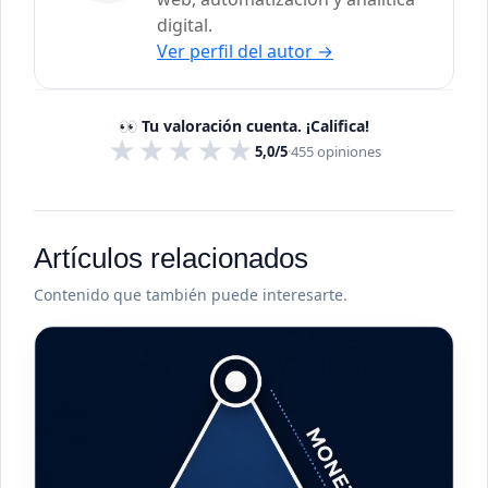
digital.
Ver perfil del autor
→
👀 Tu valoración cuenta. ¡Califica!
★
★
★
★
★
5,0/5
·
455
opiniones
Artículos relacionados
Contenido que también puede interesarte.