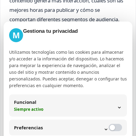
contenido genera más interacción, cuáles son las
mejores horas para publicar y cómo se
comportan diferentes segmentos de audiencia.
Gestiona tu privacidad
M
Te puede interesar:
Qué es bookmark y cómo funciona
Utilizamos tecnologías como las cookies para almacenar
y/o acceder a la información del dispositivo. Lo hacemos
Errores comunes y
para mejorar la experiencia de navegación, analizar el
uso del sitio y mostrar contenido o anuncios
recomendaciones para el
personalizados. Puedes aceptar, denegar o configurar tus
éxito en YouTube
preferencias en cualquier momento.
Funcional
No definir una estrategia clara:
Publicar sin
⌄
Siempre activo
objetivos ni planificación reduce el impacto.
Ignorar la optimización SEO:
No aprovechar
⌄
Preferencias
títulos, descripciones y etiquetas limita el