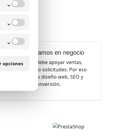
⌄
ali?
ño,
⌄
ercial
⌄
Nos enfocamos en negocio
Tu página debe apoyar ventas,
r opciones
cotizaciones o solicitudes. Por eso
conectamos diseño web, SEO y
conversión.