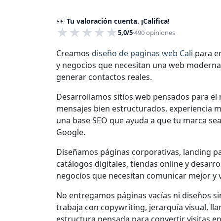
👀 Tu valoración cuenta. ¡Califica!
★
★
★
★
★
5,0/5
·
490
opiniones
Creamos
diseño de paginas web Cali
para e
y negocios que necesitan una web moderna, r
generar contactos reales.
Desarrollamos sitios web pensados para el
mensajes bien estructurados, experiencia mó
una base SEO que ayuda a que tu marca sea 
Google.
Diseñamos páginas corporativas, landing pag
catálogos digitales, tiendas online y desarr
negocios que necesitan comunicar mejor y 
No entregamos páginas vacías ni diseños si
trabaja con copywriting, jerarquía visual, ll
estructura pensada para convertir visitas 