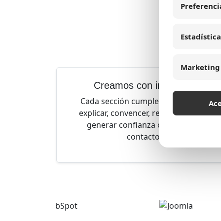
Preferenci
¿Po
Po
Estadística
conte
Marketing
Creamos con intención
Cada sección cumple una función:
Ac
explicar, convencer, resolver dudas,
generar confianza o motivar el
contacto.