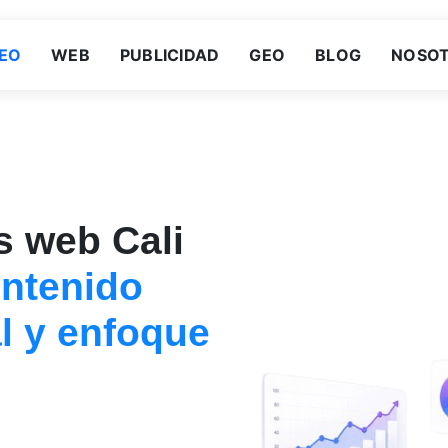
EO
WEB
PUBLICIDAD
GEO
BLOG
NOSO
s web Cali
ontenido
al y enfoque