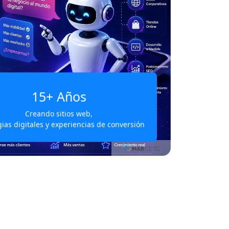
15+
Años
Creando sitios web,
gias digitales y experiencias de conversión