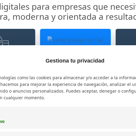
digitales para empresas que neces
ara, moderna y orientada a resulta
Landing pages
Gestiona tu privacidad
servicios
Exp
Diseñamos páginas de
tu oferta con
Adapt
aterrizaje enfocadas en
nologías como las cookies para almacenar y/o acceder a la informa
rsuasivos,
a c
pauta, formularios,
o hacemos para mejorar la experiencia de navegación, analizar el uso
 claras y
co
reservas, ventas o
ido o anuncios personalizados. Puedes aceptar, denegar o configu
a acción bien
mej
solicitudes.
en cualquier momento.
adas.
ivo