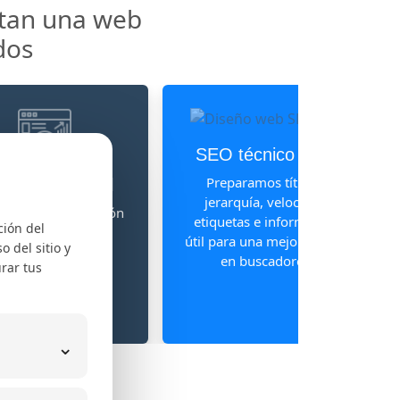
itan una web
dos
SEO técnico base
Preparamos títulos,
eriencia móvil
jerarquía, velocidad,
amos la navegación
etiquetas e información
ción del
elulares, tablets y
útil para una mejor lectura
 del sitio y
mputadores para
en buscadores.
rar tus
orar usabilidad y
permanencia.
⌄