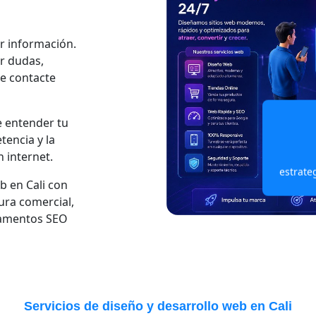
ar información.
r dudas,
te contacte
 entender tu
tencia y la
 internet.
estrate
 en Cali con
ura comercial,
ndamentos SEO
Servicios de diseño y desarrollo web en Cali