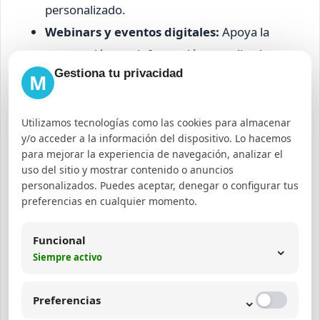
personalizado.
Webinars y eventos digitales:
Apoya la
preparación con información actualizada y
Gestiona tu privacidad
bien seleccionada.
M
Para potenciar estos canales, es importante
Utilizamos tecnologías como las cookies para almacenar
contar con un
calendario editorial
que permita
y/o acceder a la información del dispositivo. Lo hacemos
para mejorar la experiencia de navegación, analizar el
organizar la publicación y distribución de
uso del sitio y mostrar contenido o anuncios
contenido curado y propio de manera
personalizados. Puedes aceptar, denegar o configurar tus
sincronizada.
preferencias en cualquier momento.
Funcional
⌄
Te puede interesar:
Siempre activo
Qué es un agente de IA
⌄
Preferencias
Relación con el SEO, Diseño