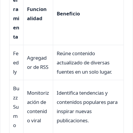
ra
Funcion
Beneficio
mi
alidad
en
ta
Fe
Reúne contenido
Agregad
ed
actualizado de diversas
or de RSS
ly
fuentes en un solo lugar.
Bu
Monitoriz
Identifica tendencias y
zz
ación de
contenidos populares para
Su
contenid
inspirar nuevas
m
o viral
publicaciones.
o