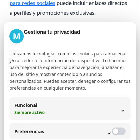
para redes sociales
puede incluir enlaces directos
a perfiles y promociones exclusivas.
Optimización Avanzada de
Gestiona tu privacidad
M
Footer para SEO y UX
Utilizamos tecnologías como las cookies para almacenar
La
optimización de footer
implica análisis
y/o acceder a la información del dispositivo. Lo hacemos
constantes de métricas como clics, tasa de rebote
para mejorar la experiencia de navegación, analizar el
uso del sitio y mostrar contenido o anuncios
y conversiones. Se recomienda usar herramientas
personalizados. Puedes aceptar, denegar o configurar tus
analíticas para identificar qué enlaces o elementos
preferencias en cualquier momento.
generan mayor interacción y ajustar según
resultados.
Funcional
⌄
Siempre activo
Además, la aplicación de técnicas de diseño UX,
⌄
como el uso de microinteracciones y feedback
Preferencias