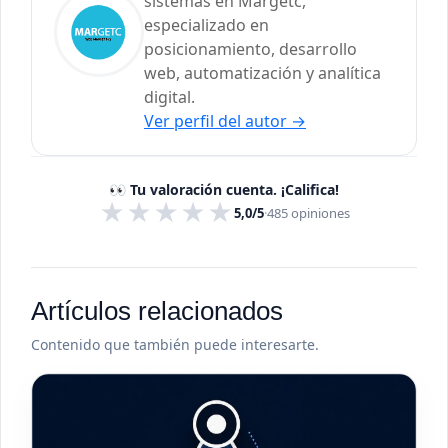
sistemas en Margetc,
especializado en
posicionamiento, desarrollo
web, automatización y analítica
digital.
Ver perfil del autor
→
👀 Tu valoración cuenta. ¡Califica!
★
★
★
★
★
5,0/5
·
485
opiniones
Artículos relacionados
Contenido que también puede interesarte.