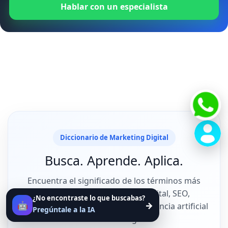
Hablar con un especialista
Diccionario de Marketing Digital
Busca. Aprende. Aplica.
Encuentra el significado de los términos más
importantes del marketing digital, SEO,
¿No encontraste lo que buscabas?
🤖
→
publicidad online, analítica e inteligencia artificial
Pregúntale a la IA
en un solo lugar.