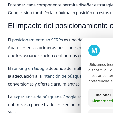
Entender cada componente permite diseñar estrategi
Google, sino también la máxima exposición en estos 
El impacto del posicionamiento e
El
posicionamiento en SERPs
es uno de los factores má
Aparecer en las primeras posiciones no solo aumenta la 
M
que los usuarios suelen confiar más en los resultado
Utilizamos tec
El
ranking en Google
depende de múltiples factores, in
dispositivo. L
mostrar conten
la adecuación a la
intención de búsqueda SEO
. Por eje
preferencias 
conversiones y oferta clara, mientras que las inform
Funcional
La
experiencia de búsqueda Google
es un concepto que
Siempre act
optimizarla puede traducirse en un mejor posicionami
SEO.