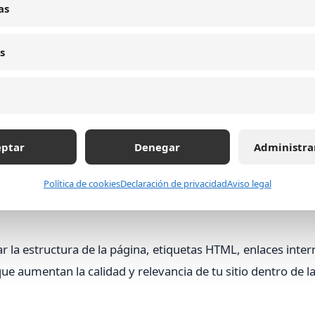
as
s
 semántico y SEO On Page para
eptar
Denegar
Administra
aborda el posicionamiento en buscadores. Esta técnica co
Política de cookies
Declaración de privacidad
Aviso legal
ejor el contexto, la intención y las relaciones entre térm
ar la estructura de la página, etiquetas HTML, enlaces inter
ue aumentan la calidad y relevancia de tu sitio dentro de l