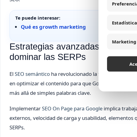
Preferenci
Te puede interesar:
Estadística
Qué es growth marketing
Marketing
Estrategias avanzadas de SEO
dominar las SERPs
Ac
El
SEO semántico
ha revolucionado la forma en que se 
en optimizar el contenido para que Google comprenda m
más allá de simples palabras clave.
Implementar
SEO On Page para Google
implica trabaj
externos, velocidad de carga y usabilidad, elementos q
SERPs.