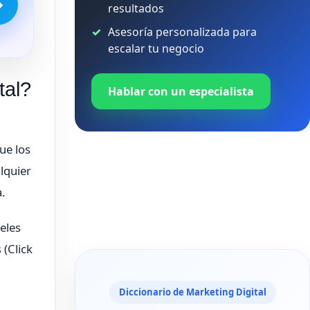
→
resultados
Asesoría personalizada para
escalar tu negocio
tal?
Hablar con un especialista
ue los
lquier
a.
eles
s
(Click
Diccionario de Marketing Digital