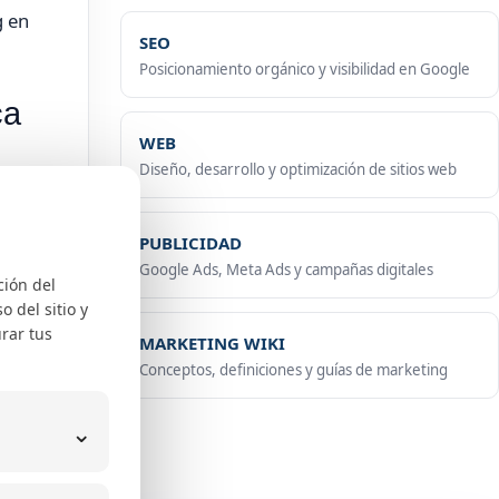
g en
SEO
Posicionamiento orgánico y visibilidad en Google
ca
WEB
Diseño, desarrollo y optimización de sitios web
 ya
PUBLICIDAD
Google Ads, Meta Ads y campañas digitales
ción del
nio y
 del sitio y
rar tus
MARKETING WIKI
o.
Conceptos, definiciones y guías de marketing
⌄
 el