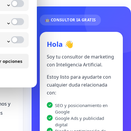
⌄
⌄
🤖 CONSULTOR IA GRATIS
⌄
Hola 👋
Soy tu consultor de marketing
r opciones
con Inteligencia Artificial.
nsiste
Estoy listo para ayudarte con
inos,
cualquier duda relacionada
con:
nos y
SEO y posicionamiento en
Google
as
Google Ads y publicidad
digital