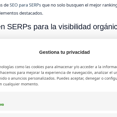
as de
SEO para SERPs
que no solo busquen el mejor rankin
elementos destacados.
n SERPs para la visibilidad orgáni
s determinantes para el éxito de cualquier proyecto web.
cantidad de visitas sino que mejora la calidad del tráfico,
Gestiona tu privacidad
s que Google muestra primero.
nologías como las cookies para almacenar y/o acceder a la informa
cluyendo la relevancia de contenido, la autoridad del domi
o hacemos para mejorar la experiencia de navegación, analizar el uso
ido o anuncios personalizados. Puedes aceptar, denegar o configu
mplo, las
búsquedas transaccionales
requieren enfoque en
en cualquier momento.
acionales demandan contenido profundo y bien estructurad
 engloba cómo los usuarios interactúan con las SERPs, y
ivo
ento y mayor tiempo de permanencia, factores claves para