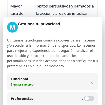
Mayor
Textos persuasivos y llamados a
tasa de
la acción claros que impulsan
conversión
ventas y registros.
Gestiona tu privacidad
M
Optimizaci
Automatización y planificación
Utilizamos tecnologías como las cookies para almacenar
ón de
que reducen tiempos y costos
y/o acceder a la información del dispositivo. Lo hacemos
recursos
operativos.
para mejorar la experiencia de navegación, analizar el
uso del sitio y mostrar contenido o anuncios
personalizados. Puedes aceptar, denegar o configurar tus
Ejemplos prácticos de
preferencias en cualquier momento.
contenido para diferentes
objetivos
Funcional
⌄
Siempre activo
Para SEO:
Artículos con palabras clave
⌄
Preferencias
específicas, guías detalladas y FAQs que