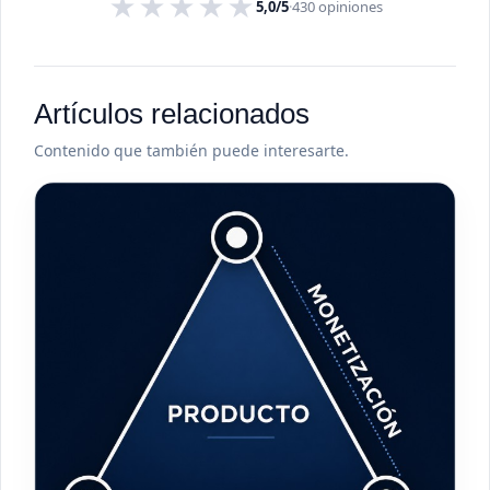
★
★
★
★
★
5,0/5
·
430
opiniones
Artículos relacionados
Contenido que también puede interesarte.