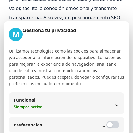
valor, facilita la conexión emocional y transmite
transparencia. A su vez, un posicionamiento SEO
que utilice keywords relacionadas con
conscious
Gestiona tu privacidad
M
consumerism
y
values-based marketing
atraerá a
un público alineado con la filosofía de mindful
Utilizamos tecnologías como las cookies para almacenar
marketing.
y/o acceder a la información del dispositivo. Lo hacemos
para mejorar la experiencia de navegación, analizar el
El futuro del marketing:
uso del sitio y mostrar contenido o anuncios
personalizados. Puedes aceptar, denegar o configurar tus
consciente, ético y sostenible
preferencias en cualquier momento.
El
mindful marketing
representa una
Funcional
⌄
transformación profunda en la manera en que las
Siempre activo
marcas se relacionan con sus consumidores y la
⌄
sociedad. La creciente demanda de transparencia,
Preferencias