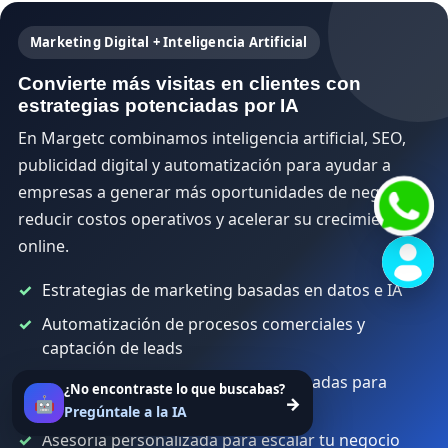
Marketing Digital + Inteligencia Artificial
Convierte más visitas en clientes con
estrategias potenciadas por IA
En Margetc combinamos inteligencia artificial, SEO,
publicidad digital y automatización para ayudar a
empresas a generar más oportunidades de negocio,
reducir costos operativos y acelerar su crecimiento
online.
Estrategias de marketing basadas en datos e IA
Automatización de procesos comerciales y
captación de leads
SEO, contenido y campañas optimizadas para
¿No encontraste lo que buscabas?
🤖
→
generar resultados
Pregúntale a la IA
Asesoría personalizada para escalar tu negocio