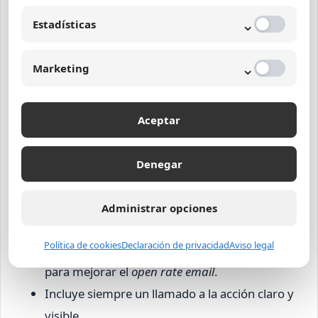
mejorar la tasa de conversión, mientras que
⌄
Estadísticas
campañas en redes sociales refuerzan el mensaje
y aumentan la visibilidad.
⌄
Marketing
Recomendaciones para
potenciar tu estrategia de
Aceptar
mailing
Denegar
Actualiza y limpia regularmente tu lista de
contactos para mantener alta la
deliverability
Administrar opciones
email
.
Política de cookies
Declaración de privacidad
Aviso legal
Prueba diferentes asuntos y horarios de envío
para mejorar el
open rate email
.
Incluye siempre un llamado a la acción claro y
visible.