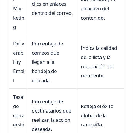
clics en enlaces
Mar
atractivo del
dentro del correo.
ketin
contenido.
g
Deliv
Porcentaje de
Indica la calidad
erab
correos que
de la lista y la
ility
llegan a la
reputación del
Emai
bandeja de
remitente.
l
entrada.
Tasa
Porcentaje de
de
Refleja el éxito
destinatarios que
conv
global de la
realizan la acción
ersió
campaña.
deseada.