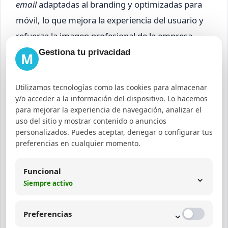
email
adaptadas al branding y optimizadas para
móvil, lo que mejora la experiencia del usuario y
refuerza la imagen profesional de la empresa.
Gestiona tu privacidad
M
Te puede interesar:
Qué es growth marketing
Utilizamos tecnologías como las cookies para almacenar
y/o acceder a la información del dispositivo. Lo hacemos
para mejorar la experiencia de navegación, analizar el
Integración con otras
uso del sitio y mostrar contenido o anuncios
estrategias digitales
personalizados. Puedes aceptar, denegar o configurar tus
preferencias en cualquier momento.
El mailing no debe funcionar de forma aislada. Su
Funcional
⌄
sinergia con servicios de
SEO
,
diseño web
y
Siempre activo
publicidad en redes sociales
potencia el alcance y
la conversión. Por ejemplo, optimizar la página de
⌄
Preferencias
destino a donde dirigen los correos puede