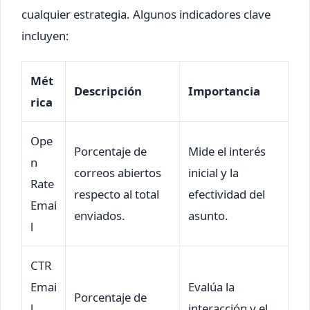
cualquier estrategia. Algunos indicadores clave
incluyen:
Mét
Descripción
Importancia
rica
Ope
Porcentaje de
Mide el interés
n
correos abiertos
inicial y la
Rate
respecto al total
efectividad del
Emai
enviados.
asunto.
l
CTR
Emai
Evalúa la
Porcentaje de
l
interacción y el