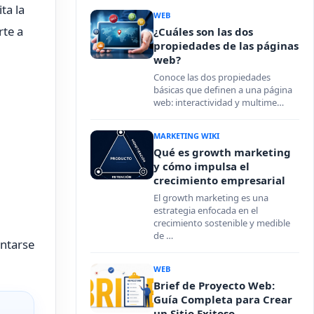
ta la
WEB
rte a
¿Cuáles son las dos
propiedades de las páginas
web?
Conoce las dos propiedades
básicas que definen a una página
web: interactividad y multime…
MARKETING WIKI
Qué es growth marketing
y cómo impulsa el
crecimiento empresarial
El growth marketing es una
estrategia enfocada en el
crecimiento sostenible y medible
de …
entarse
WEB
Brief de Proyecto Web:
Guía Completa para Crear
un Sitio Exitoso