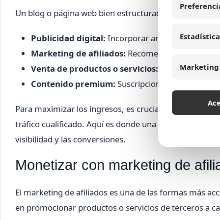
Preferenci
Un blog o página web bien estructurado es un activo di
Estadística
Publicidad digital:
Incorporar anuncios mediante
Marketing de afiliados:
Recomendar productos o 
Marketing
Venta de productos o servicios:
Ecommerce integ
Contenido premium:
Suscripciones, cursos onlin
Ac
Para maximizar los ingresos, es crucial aplicar estra
tráfico cualificado. Aquí es donde una agencia especia
visibilidad y las conversiones.
Monetizar con marketing de afil
El marketing de afiliados es una de las formas más acc
en promocionar productos o servicios de terceros a c