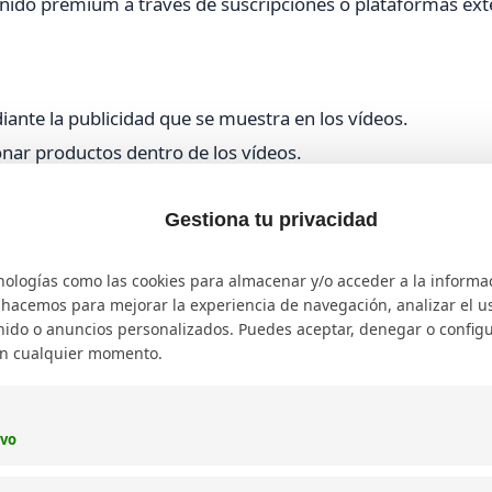
nido premium a través de suscripciones o plataformas ext
ante la publicidad que se muestra en los vídeos.
ar productos dentro de los vídeos.
s seguidores apoyen directamente al creador.
o cursos online.
Gestiona tu privacidad
nologías como las cookies para almacenar y/o acceder a la informa
o hacemos para mejorar la experiencia de navegación, analizar el uso
ido o anuncios personalizados. Puedes aceptar, denegar o configu
 por visualizaciones.
en cualquier momento.
inado con marcas.
 TikTok Shopping y enlaces afiliados.
ivo
web: técnicas efectivas