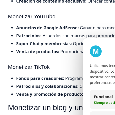
Creación de contenido exclusivo:
Ofrecer conte
Monetizar YouTube
Anuncios de Google AdSense:
Ganar dinero medi
Patrocinios:
Acuerdos con marcas para promocion
Super Chat y membresías:
Opciones para que lo
M
Venta de productos:
Promocionar merchandising 
Utilizamos tec
Monetizar TikTok
dispositivo. L
mostrar conten
Fondo para creadores:
Programa oficial que paga
preferencias 
Patrocinios y colaboraciones:
Contenido patroc
Venta y promoción de productos:
Utilización de
Funcional
Siempre act
Monetizar un blog y una página 