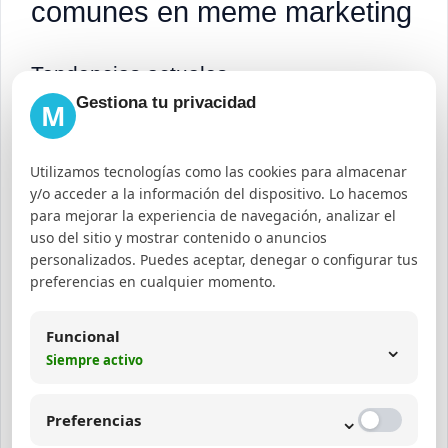
comunes en meme marketing
Tendencias actuales
Gestiona tu privacidad
M
Uso de memes interactivos en stories y reels.
Incorporación de inteligencia artificial para
Utilizamos tecnologías como las cookies para almacenar
crear memes personalizados.
y/o acceder a la información del dispositivo. Lo hacemos
Memes con contenido social y cultural
para mejorar la experiencia de navegación, analizar el
uso del sitio y mostrar contenido o anuncios
relevante para generar conversación.
personalizados. Puedes aceptar, denegar o configurar tus
preferencias en cualquier momento.
Errores frecuentes
Funcional
⌄
Falta de contexto:
Usar memes que la
Siempre activo
audiencia no entiende.
Forzar el humor:
Contenidos que parecen
⌄
Preferencias
poco auténticos o forzados.