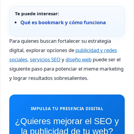
Te puede interesar:
Qué es bookmark y cómo funciona
Para quienes buscan fortalecer su estrategia
digital, explorar opciones de
publicidad y redes
sociales
,
servicios SEO
y
diseño web
puede ser el
siguiente paso para potenciar el meme marketing
y lograr resultados sobresalientes.
IMPULSA TU PRESENCIA DIGITAL
¿Quieres mejorar el SEO y
la publicidad de tu web?