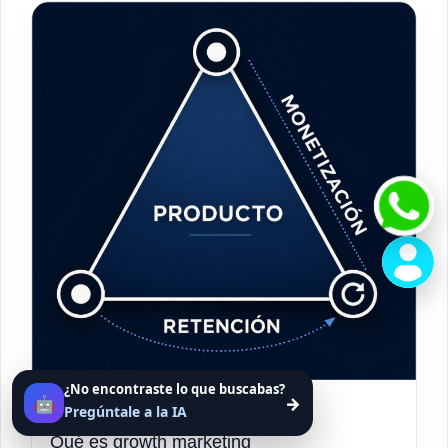
¿No encontraste lo que buscabas?
🤖
→
Pregúntale a la IA
MARKETING WIKI
Qué es growth marketing