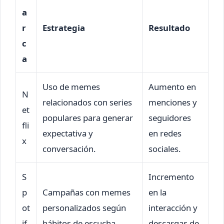
a
r
Estrategia
Resultado
c
a
Uso de memes
Aumento en
N
relacionados con series
menciones y
et
populares para generar
seguidores
fli
expectativa y
en redes
x
conversación.
sociales.
S
Incremento
p
Campañas con memes
en la
ot
personalizados según
interacción y
if
hábitos de escucha.
descargas de