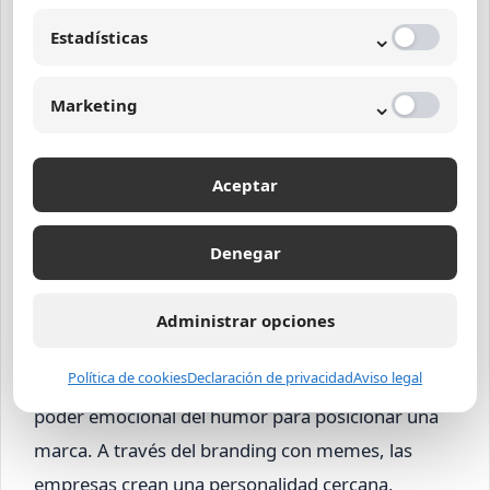
Ignorar la identidad de marca:
Memes que
⌄
Estadísticas
no se alinean con los valores corporativos.
Exceso de publicación:
Saturar a la
⌄
Marketing
audiencia con memes sin valor.
No medir resultados:
No evaluar el impacto
Aceptar
ni ajustar la estrategia.
Marketing viral con memes y
Denegar
branding efectivo
Administrar opciones
El marketing viral con memes es una forma de
Política de cookies
Declaración de privacidad
Aviso legal
publicidad que aprovecha la rápida difusión y el
poder emocional del humor para posicionar una
marca. A través del branding con memes, las
empresas crean una personalidad cercana,