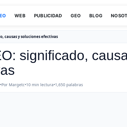
EO
WEB
PUBLICIDAD
GEO
BLOG
NOSO
o, causas y soluciones efectivas
O: significado, caus
vas
•
Por Margetc
•
10 min lectura
•
1,650 palabras