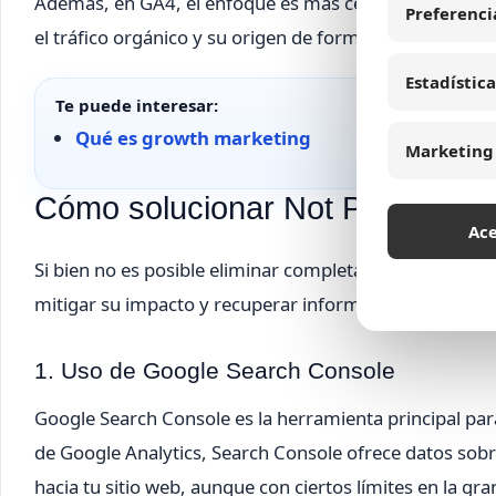
Además, en GA4, el enfoque es más centrado en eventos
Preferenci
el tráfico orgánico y su origen de forma más indirecta.
Estadística
Te puede interesar:
Qué es growth marketing
Marketing
Cómo solucionar Not Provided e
Ac
Si bien no es posible eliminar completamente el probl
mitigar su impacto y recuperar información útil:
1. Uso de Google Search Console
Google Search Console es la herramienta principal para
de Google Analytics, Search Console ofrece datos sobr
hacia tu sitio web, aunque con ciertos límites en la gr