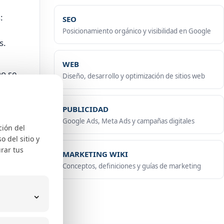
:
SEO
Posicionamiento orgánico y visibilidad en Google
s.
WEB
no se
Diseño, desarrollo y optimización de sitios web
PUBLICIDAD
.
Google Ads, Meta Ads y campañas digitales
ción del
 del sitio y
rar tus
MARKETING WIKI
Conceptos, definiciones y guías de marketing
 que
nque
⌄