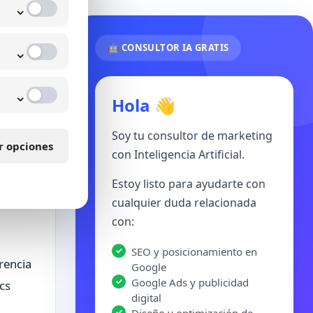
 medir
⌄
⌄
🤖 CONSULTOR IA GRATIS
⌄
Hola 👋
Soy tu consultor de marketing
r opciones
con Inteligencia Artificial.
ra
Estoy listo para ayudarte con
cualquier duda relacionada
con:
SEO y posicionamiento en
rencia
Google
Google Ads y publicidad
cs
digital