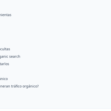
mientas
cultas
ganic search
tarlos
ánico
eran tráfico orgánico?