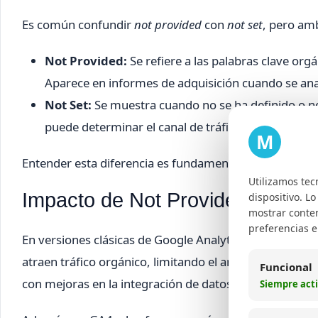
Es común confundir
not provided
con
not set
, pero am
Not Provided:
Se refiere a las palabras clave org
Aparece en informes de adquisición cuando se ana
Not Set:
Se muestra cuando no se ha definido o no
puede determinar el canal de tráfico o la dimensió
M
Entender esta diferencia es fundamental para interpre
Utilizamos tec
Impacto de Not Provided en Goo
dispositivo. L
mostrar conten
preferencias 
En versiones clásicas de Google Analytics, el problema
atraen tráfico orgánico, limitando el análisis de rendi
Funcional
con mejoras en la integración de datos y reportes, el 
Siempre act