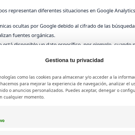
bos representan diferentes situaciones en Google Analytics
ánicas ocultas por Google debido al cifrado de las búsqueda
lizan fuentes orgánicas.
 está disponible un dato específico, por ejemplo, cuando 
n analizada no tiene un valor asignado.
Gestiona tu privacidad
tar correctamente los datos y evitar conclusiones erróneas
nologías como las cookies para almacenar y/o acceder a la informa
gle Analytics y GA4
o hacemos para mejorar la experiencia de navegación, analizar el uso
ido o anuncios personalizados. Puedes aceptar, denegar o configu
en cualquier momento.
 de Not Provided afecta la posibilidad de ver las keywords
miento SEO. Con la llegada de GA4, la situación persiste, au
acceso a keywords sigue restringido.
ivo