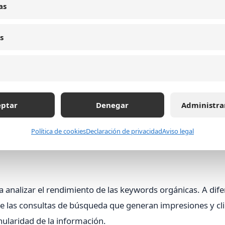
 y usuarios, lo que requiere adaptar las estrategias para
as
s
n SEO: estrategias y herramientas
eptar
Denegar
Administra
ema de keywords ocultas, existen múltiples alternativas pa
Política de cookies
Declaración de privacidad
Aviso legal
 analizar el rendimiento de las keywords orgánicas. A dife
e las consultas de búsqueda que generan impresiones y cli
anularidad de la información.