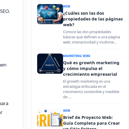
WEB
 SEO.
¿Cuáles son las dos
propiedades de las páginas
web?
Conoce las dos propiedades
básicas que definen a una página
web: interactividad y multime…
MARKETING WIKI
Qué es growth marketing
aen
y cómo impulsa el
crecimiento empresarial
El growth marketing es una
estrategia enfocada en el
crecimiento sostenible y medible
de …
para
WEB
ar
Brief de Proyecto Web:
Guía Completa para Crear
un Sitio Exitoso