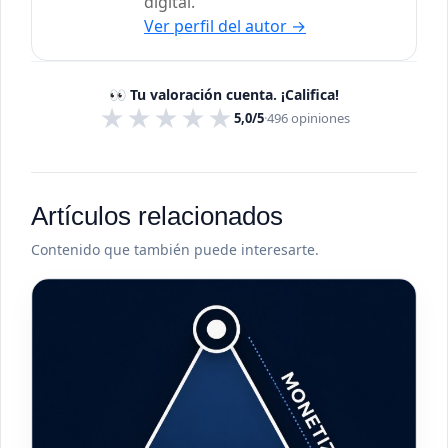
digital.
Ver perfil del autor
→
👀 Tu valoración cuenta. ¡Califica!
★
★
★
★
★
5,0/5
·
496
opiniones
Artículos relacionados
Contenido que también puede interesarte.