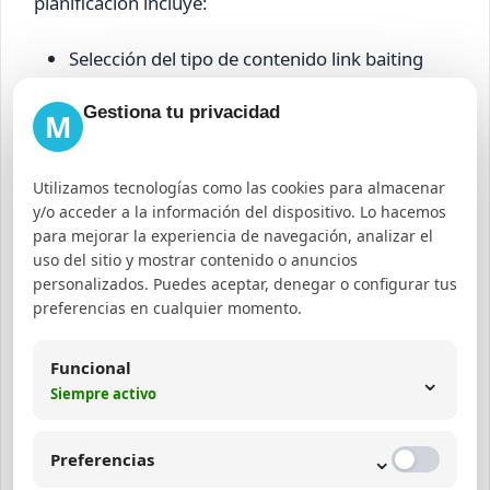
planificación incluye:
Selección del tipo de contenido link baiting
acorde al mercado.
Gestiona tu privacidad
M
Asignación de recursos para creación, diseño
y promoción.
Utilizamos tecnologías como las cookies para almacenar
Uso de herramientas para link baiting que
y/o acceder a la información del dispositivo. Lo hacemos
faciliten la difusión y análisis.
para mejorar la experiencia de navegación, analizar el
uso del sitio y mostrar contenido o anuncios
Coordinación con equipos de SEO, diseño web
personalizados. Puedes aceptar, denegar o configurar tus
y publicidad para maximizar resultados.
preferencias en cualquier momento.
La ejecución debe ser dinámica, permitiendo
Funcional
⌄
ajustes según el feedback y métricas obtenidas.
Siempre activo
Contenido link baiting:
⌄
Preferencias
características esenciales