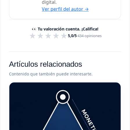
digital.
Ver perfil del autor
→
👀 Tu valoración cuenta. ¡Califica!
★
★
★
★
★
5,0/5
·
434
opiniones
Artículos relacionados
Contenido que también puede interesarte.