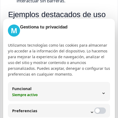
interactuar sin barreras.
Ejemplos destacados de uso
de Drag and Drop en el
Gestiona tu privacidad
M
mercado actual
Utilizamos tecnologías como las cookies para almacenar
Muchas plataformas líderes han adoptado esta
y/o acceder a la información del dispositivo. Lo hacemos
tecnología para mejorar la experiencia de usuario:
para mejorar la experiencia de navegación, analizar el
uso del sitio y mostrar contenido o anuncios
Wix y Squarespace:
Constructores web que
personalizados. Puedes aceptar, denegar o configurar tus
preferencias en cualquier momento.
ofrecen interfaces Drag and Drop para crear
sitios profesionales sin programación.
Funcional
⌄
WordPress con Elementor o Divi:
Plugins
Siempre activo
que permiten la edición visual y creación de
diseños personalizados con arrastrar y soltar.
⌄
Preferencias
Google Drive:
Para subir y organizar archivos